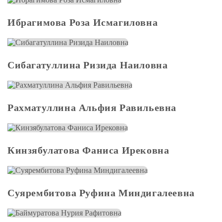
Ибрагимова Роза Исмагиловна
Сибагатуллина Ризида Наиловна
Рахматуллина Альфия Равильевна
Кинзябулатова Фаниса Ирековна
Суярембитова Руфина Миндигалеевна