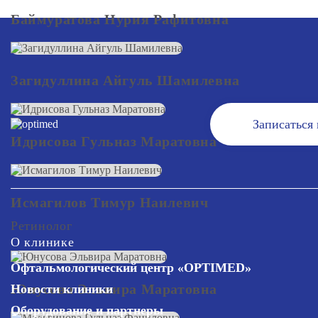
Баймуратова Нурия Рафитовна
Загидуллина Айгуль Шамилевна
Записаться
Идрисова Гульназ Маратовна
Исмагилов Тимур Наилевич
Ретинолог
О клинике
Офтальмологический центр «OPTIMED»
Юнусова Эльвира Маратовна
Новости клиники
Оборудование и партнеры