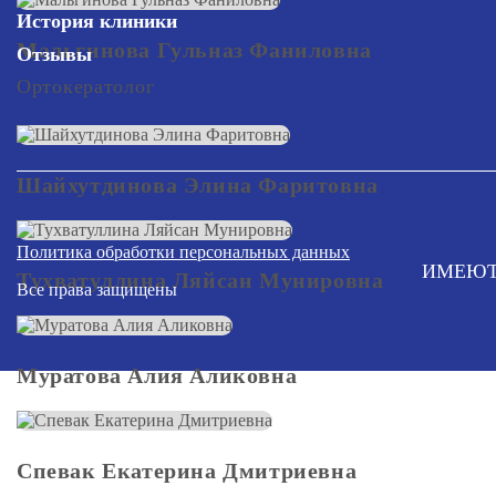
История клиники
Мальгинова Гульназ Фаниловна
Отзывы
Ортокератолог
Шайхутдинова Элина Фаритовна
Политика обработки персональных данных
ИМЕЮТ
Тухватуллина Ляйсан Мунировна
Все права защищены
Муратова Алия Аликовна
Спевак Екатерина Дмитриевна