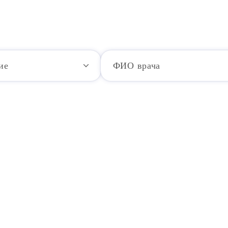
ие
ФИО врача