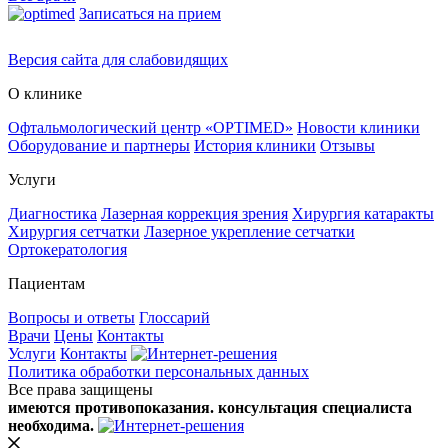
Записаться на прием
Версия сайта для слабовидящих
О клинике
Офтальмологический центр «OPTIMED»
Новости клиники
Оборудование и партнеры
История клиники
Отзывы
Услуги
Диагностика
Лазерная коррекция зрения
Хирургия катаракты
Хирургия сетчатки
Лазерное укрепление сетчатки
Ортокератология
Пациентам
Вопросы и ответы
Глоссарий
Врачи
Цены
Контакты
Услуги
Контакты
Политика обработки персональных данных
Все права защищены
имеются противопоказания. консультация специалиста
необходима.