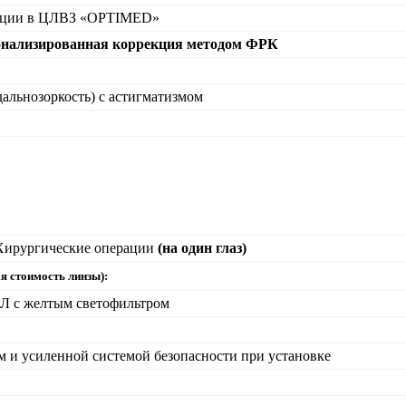
ации в ЦЛВЗ «
OPTIMED
»
онализированная коррекция методом ФРК
дальнозоркость) с астигматизмом
Хирургические операции
(на один глаз)
я стоимость линзы):
ОЛ с желтым светофильтром
 и усиленной системой безопасности при установке