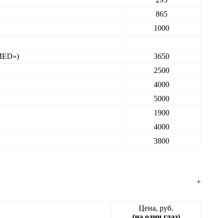
865
1000
IMED»)
3650
2500
4000
5000
1900
4000
3800
+
Цена, руб.
(на один глаз)