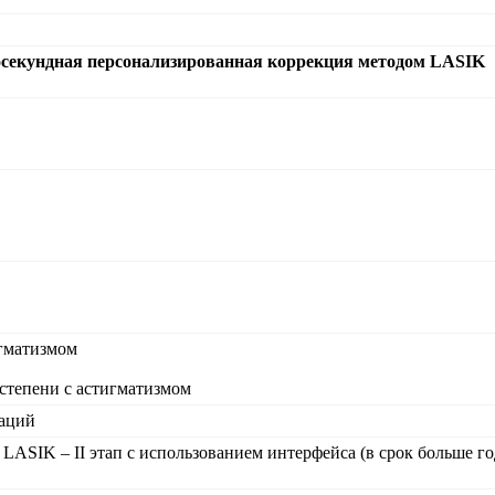
кундная персонализированная коррекция методом LASIK
игматизмом
степени с астигматизмом
раций
ASIK – II этап с использованием интерфейса (в срок больше г