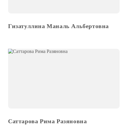
Гизатуллина Маналь Альбертовна
Саттарова Рима Разяновна