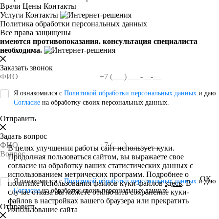
Врачи
Цены
Контакты
Услуги
Контакты
Политика обработки персональных данных
Все права защищены
имеются противопоказания. консультация специалиста
необходима.
Заказать звонок
Я ознакомился с
Политикой обработки персональных данных
и даю
Согласие
на обработку своих персональных данных.
Отправить
Задать вопрос
В целях улучшения работы сайт использует куки.
Продолжая пользоваться сайтом, вы выражаете свое
согласие на обработку ваших статистических данных с
использованием метрических программ. Подробнее о
ОК
Я ознакомился с
Политикой обработки персональных данных
и даю
политике использования файлов куки-файлов
здесь
. В
Согласие
на обработку своих персональных данных.
случае отказа вы можете отключить сохранение куки-
файлов в настройках вашего браузера или прекратить
Отправить
использование сайта