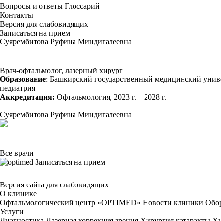
Вопросы и ответы
Глоссарий
Контакты
Версия для слабовидящих
Записаться на прием
Суярембитова Руфина Миндигалеевна
Врач-офтальмолог, лазерный хирург
Образование
: Башкирский государственный медицинский универс
педиатрия
Аккредитация:
Офтальмология, 2023 г. – 2028 г.
Суярембитова Руфина Миндигалеевна
Все врачи
Записаться на прием
Версия сайта для слабовидящих
О клинике
Офтальмологический центр «OPTIMED»
Новости клиники
Обор
Услуги
Диагностика
Лазерная коррекция зрения
Хирургия катаракты
Хи