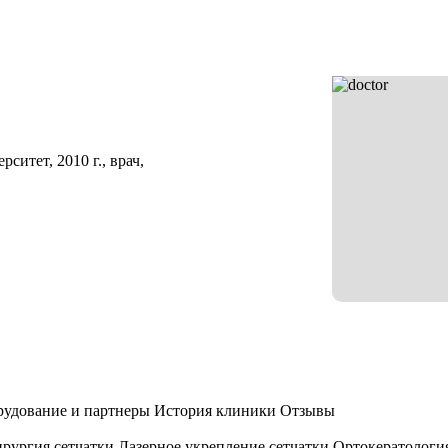
итет, 2010 г., врач,
удование и партнеры
История клиники
Отзывы
рургия сетчатки
Лазерное укрепление сетчатки
Ортокератологи