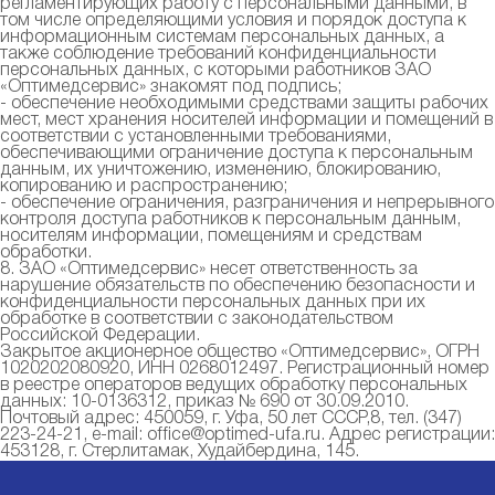
регламентирующих работу с персональными данными, в
том числе определяющими условия и порядок доступа к
информационным системам персональных данных, а
также соблюдение требований конфиденциальности
персональных данных, с которыми работников ЗАО
«Оптимедсервис» знакомят под подпись;
- обеспечение необходимыми средствами защиты рабочих
мест, мест хранения носителей информации и помещений в
соответствии с установленными требованиями,
обеспечивающими ограничение доступа к персональным
данным, их уничтожению, изменению, блокированию,
копированию и распространению;
- обеспечение ограничения, разграничения и непрерывного
контроля доступа работников к персональным данным,
носителям информации, помещениям и средствам
обработки.
8. ЗАО «Оптимедсервис» несет ответственность за
нарушение обязательств по обеспечению безопасности и
конфиденциальности персональных данных при их
обработке в соответствии с законодательством
Российской Федерации.
Закрытое акционерное общество «Оптимедсервис», ОГРН
1020202080920, ИНН 0268012497. Регистрационный номер
в реестре операторов ведущих обработку персональных
данных: 10-0136312, приказ № 690 от 30.09.2010.
Почтовый адрес: 450059, г. Уфа, 50 лет СССР,8, тел. (347)
223-24-21, e-mail:
office@optimed-ufa.ru
. Адрес регистрации:
453128, г. Стерлитамак, Худайбердина, 145.